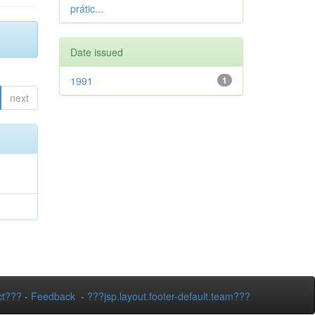
prátic...
Date issued
1991
1
next
ct???
-
Feedback
-
???jsp.layout.footer-default.team???