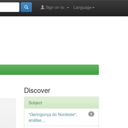
Sign on to:
Language
Discover
Subject
"Geringonça do Nordeste",
1
análise...