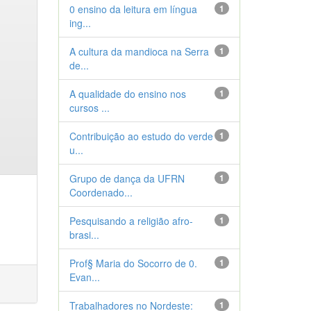
0 ensino da leitura em língua
1
ing...
A cultura da mandioca na Serra
1
de...
A qualidade do ensino nos
1
cursos ...
Contribuição ao estudo do verde
1
u...
Grupo de dança da UFRN
1
Coordenado...
Pesquisando a religião afro-
1
brasi...
Prof§ Maria do Socorro de 0.
1
Evan...
Trabalhadores no Nordeste:
1