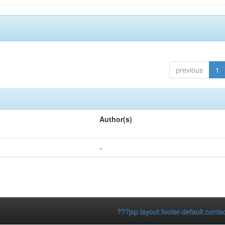
previous
1
Author(s)
-
???jsp.layout.footer-default.conta