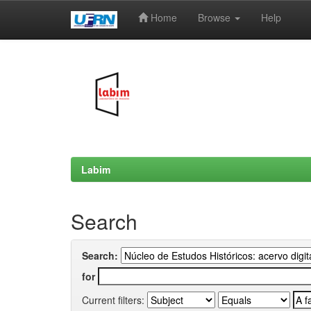
Home
Browse
Help
Skip
navigation
Labim
Search
Search:
for
Current filters: