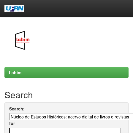
Skip
navigation
Labim
Search
Search:
for