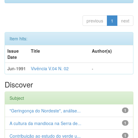
previous
1
next
Item hits:
Issue
Title
Author(s)
Date
Jun-1991
Vivência V.04 N. 02
-
Discover
Subject
"Geringonça do Nordeste", análise...
1
A cultura da mandioca na Serra de...
1
Contribuição ao estudo do verde u...
1