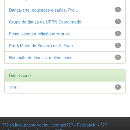
Dança-arte, educação e saúde. Pro...
1
Grupo de dança da UFRN Coordenado...
1
Pesquisando a religião afro-brasi...
1
Prof§ Maria do Socorro de 0. Evan...
1
Remoção de favelas: muitas faces ...
1
Date issued
1991
1
???jsp.layout.footer-default.contact???
-
Feedback
-
???