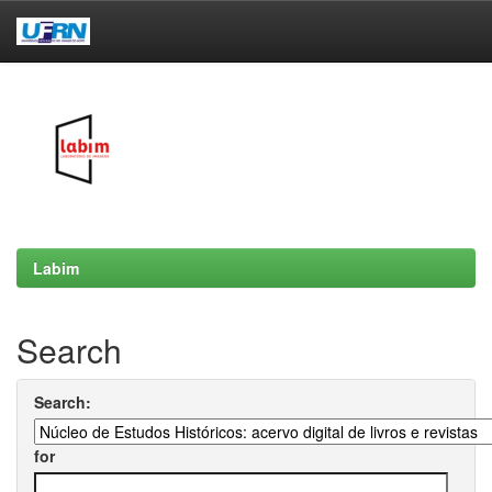
Skip
navigation
Labim
Search
Search:
for