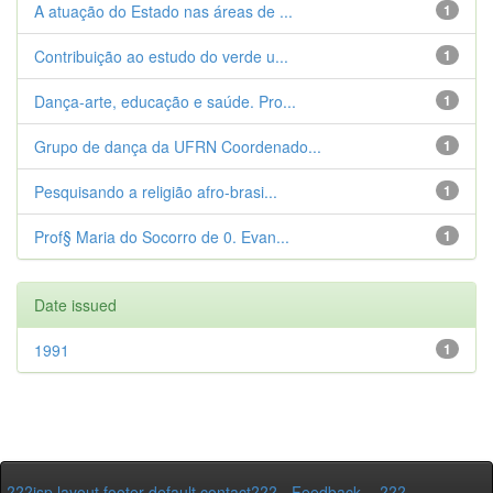
A atuação do Estado nas áreas de ...
1
Contribuição ao estudo do verde u...
1
Dança-arte, educação e saúde. Pro...
1
Grupo de dança da UFRN Coordenado...
1
Pesquisando a religião afro-brasi...
1
Prof§ Maria do Socorro de 0. Evan...
1
Date issued
1991
1
???jsp.layout.footer-default.contact???
-
Feedback
-
???