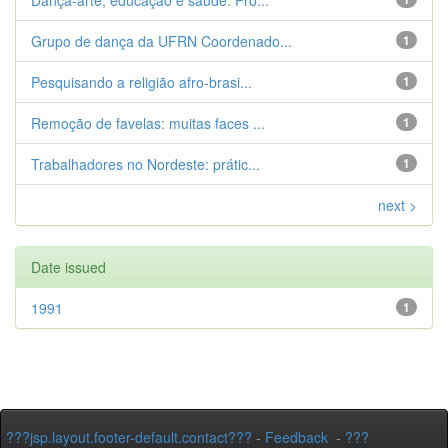
Dança-arte, educação e saúde. Pro...
Grupo de dança da UFRN Coordenado...
1
Pesquisando a religião afro-brasi...
1
Remoção de favelas: muitas faces ...
1
Trabalhadores no Nordeste: prátic...
1
next >
Date issued
1991
1
???jsp.layout.footer-default.contact???
-
Feedback
-
???