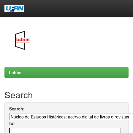
Skip
navigation
Labim
Search
Search:
for