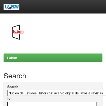
Skip
navigation
Labim
Search
Search:
for