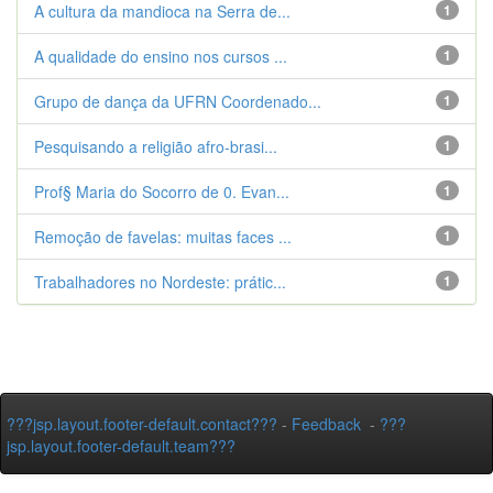
A cultura da mandioca na Serra de...
1
A qualidade do ensino nos cursos ...
1
Grupo de dança da UFRN Coordenado...
1
Pesquisando a religião afro-brasi...
1
Prof§ Maria do Socorro de 0. Evan...
1
Remoção de favelas: muitas faces ...
1
Trabalhadores no Nordeste: prátic...
1
???jsp.layout.footer-default.contact???
-
Feedback
-
???
jsp.layout.footer-default.team???