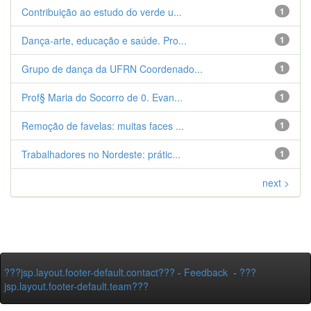
Contribuição ao estudo do verde u...
1
Dança-arte, educação e saúde. Pro...
1
Grupo de dança da UFRN Coordenado...
1
Prof§ Maria do Socorro de 0. Evan...
1
Remoção de favelas: muitas faces ...
1
Trabalhadores no Nordeste: prátic...
1
next >
???jsp.layout.footer-default.contact???
-
Feedback
-
???
jsp.layout.footer-default.team???