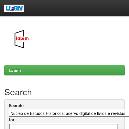
Skip
navigation
Labim
Search
Search:
for