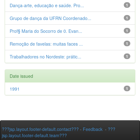
Dança-arte, educação e saúde. Pro...
1
Grupo de dança da UFRN Coordenado...
1
Prof§ Maria do Socorro de 0. Evan...
1
Remoção de favelas: muitas faces ...
1
Trabalhadores no Nordeste: prátic...
1
Date issued
1991
1
???jsp.layout.footer-default.contact???
-
Feedback
-
???
jsp.layout.footer-default.team???