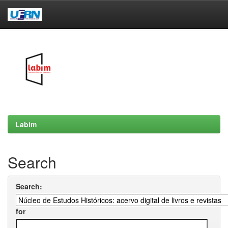
Skip
navigation
Labim
Search
Search:
for