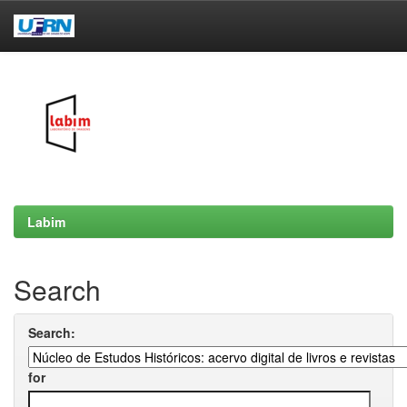
Skip
navigation
Labim
Search
Search:
for