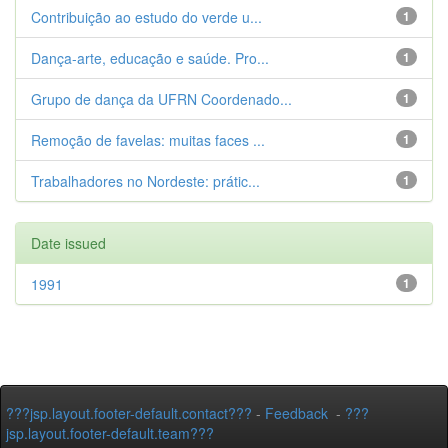
Contribuição ao estudo do verde u...
1
Dança-arte, educação e saúde. Pro...
1
Grupo de dança da UFRN Coordenado...
1
Remoção de favelas: muitas faces ...
1
Trabalhadores no Nordeste: prátic...
1
Date issued
1991
1
???jsp.layout.footer-default.contact???
-
Feedback
-
???
jsp.layout.footer-default.team???