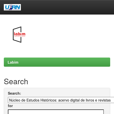
Skip
navigation
Labim
Search
Search:
for