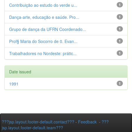
Contribuição ao estudo do verde u...
1
Dança-arte, educação e saúde. Pro...
1
Grupo de dança da UFRN Coordenado...
1
Prof§ Maria do Socorro de 0. Evan...
1
Trabalhadores no Nordeste: prátic...
1
Date issued
1991
1
???jsp.layout.footer-default.contact???
-
Feedback
-
???
jsp.layout.footer-default.team???