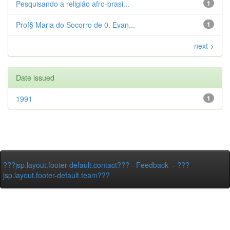
Pesquisando a religião afro-brasi...
1
Prof§ Maria do Socorro de 0. Evan...
1
next >
Date issued
1991
1
???jsp.layout.footer-default.contact???
-
Feedback
-
???
jsp.layout.footer-default.team???