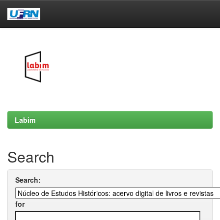
Skip
navigation
Labim
Search
Search:
for