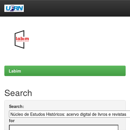
Skip
navigation
Labim
Search
Search:
for