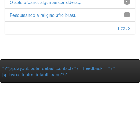
O solo urbano: algumas consideraç...
1
Pesquisando a religião afro-brasi...
1
next >
???jsp.layout.footer-default.contact???
-
Feedback
-
???
jsp.layout.footer-default.team???