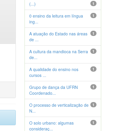
(...)
1
0 ensino da leitura em língua
1
ing...
A atuação do Estado nas áreas
1
de ...
A cultura da mandioca na Serra
1
de...
A qualidade do ensino nos
1
cursos ...
Grupo de dança da UFRN
1
Coordenado...
O processo de verticalização de
1
N...
O solo urbano: algumas
1
consideraç...