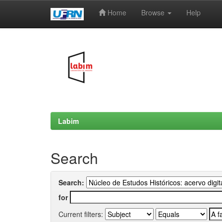
Home
Browse
Help
Skip
navigation
Labim
Search
Search:
for
Current filters: