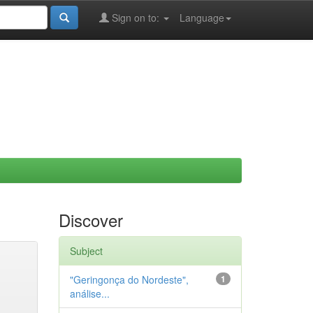
Sign on to:
Language
Discover
Subject
"Geringonça do Nordeste",
1
análise...