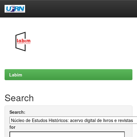
Skip
navigation
Labim
Search
Search:
for