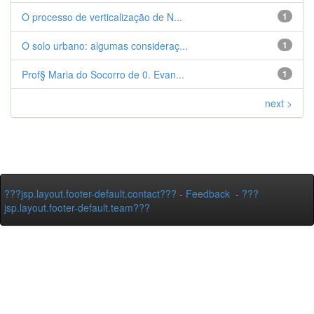
O processo de verticalização de N...
1
O solo urbano: algumas consideraç...
1
Prof§ Maria do Socorro de 0. Evan...
1
next >
???jsp.layout.footer-default.contact???
-
Feedback
-
???
jsp.layout.footer-default.team???