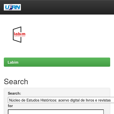
Skip
navigation
Labim
Search
Search:
for