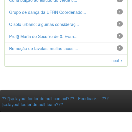
Contribuição ao estudo do verde u...
Grupo de dança da UFRN Coordenado...
1
O solo urbano: algumas consideraç...
1
Prof§ Maria do Socorro de 0. Evan...
1
Remoção de favelas: muitas faces ...
1
next >
???jsp.layout.footer-default.contact???
-
Feedback
-
???
jsp.layout.footer-default.team???