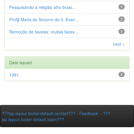
Pesquisando a religião afro-brasi...
1
Prof§ Maria do Socorro de 0. Evan...
1
Remoção de favelas: muitas faces ...
1
next >
Date issued
1991
1
???jsp.layout.footer-default.contact???
-
Feedback
-
???
jsp.layout.footer-default.team???