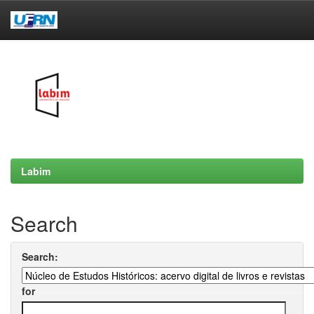
Skip
navigation
Labim
Search
Search:
for