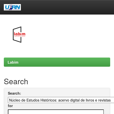
Skip
navigation
Labim
Search
Search:
for