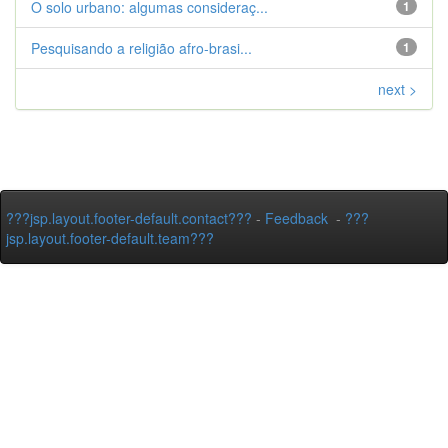
O solo urbano: algumas consideraç...
1
Pesquisando a religião afro-brasi...
1
next >
???jsp.layout.footer-default.contact???
-
Feedback
-
???
jsp.layout.footer-default.team???