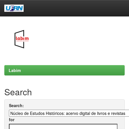
Skip
navigation
Labim
Search
Search:
for