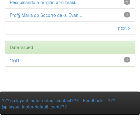
Pesquisando a religião afro-brasi...
1
Prof§ Maria do Socorro de 0. Evan...
1
next >
Date issued
1991
1
???jsp.layout.footer-default.contact???
-
Feedback
-
???
jsp.layout.footer-default.team???