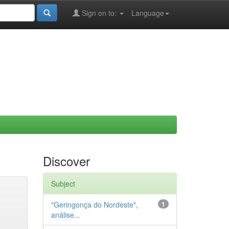
Sign on to:
Language
Discover
Subject
"Geringonça do Nordeste",
1
análise...