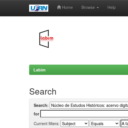
Home
Browse
Help
Skip
navigation
Labim
Search
Search:
for
Current filters: