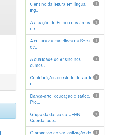
0 ensino da leitura em língua
1
ing...
A atuação do Estado nas áreas
1
de ...
A cultura da mandioca na Serra
1
de...
A qualidade do ensino nos
1
cursos ...
Contribuição ao estudo do verde
1
u...
Dança-arte, educação e saúde.
1
Pro...
Grupo de dança da UFRN
1
Coordenado...
O processo de verticalização de
1