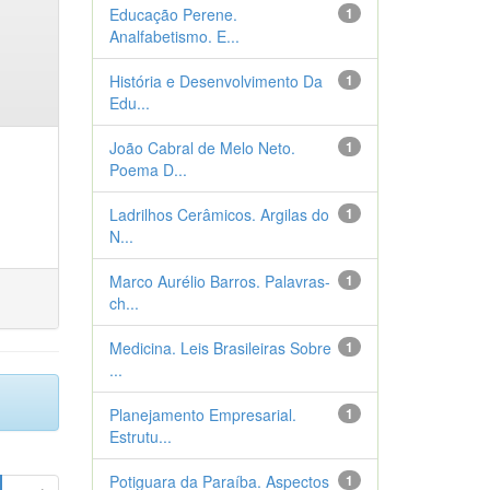
Educação Perene.
1
Analfabetismo. E...
História e Desenvolvimento Da
1
Edu...
João Cabral de Melo Neto.
1
Poema D...
Ladrilhos Cerâmicos. Argilas do
1
N...
Marco Aurélio Barros. Palavras-
1
ch...
Medicina. Leis Brasileiras Sobre
1
...
Planejamento Empresarial.
1
Estrutu...
Potiguara da Paraíba. Aspectos
1