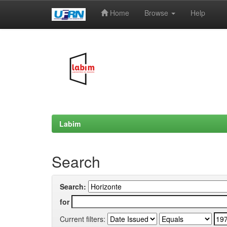
Home
Browse
Help
Skip
navigation
Labim
Search
Search:
for
Current filters: