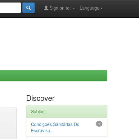
Sign on to:
Language
Discover
Subject
Condições Sanitárias Do
1
Escraviza...