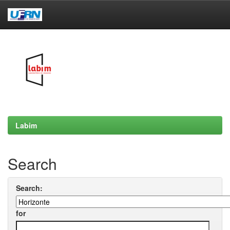
Skip
navigation
Labim
Search
Search:
for