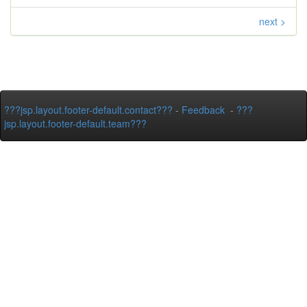
next >
???jsp.layout.footer-default.contact???
-
Feedback
-
???
jsp.layout.footer-default.team???