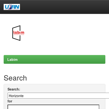
Skip
navigation
Labim
Search
Search:
for