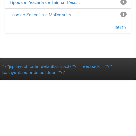
Tipos de Pescaria de Tainha. Pesc...
1
Usos de Scheelita e Molibdenita. ...
1
next >
???jsp.layout.footer-default.contact???
-
Feedback
-
???
jsp.layout.footer-default.team???