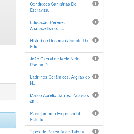
Condições Sanitárias Do
1
Escraviza...
Educação Perene.
1
Analfabetismo. E...
História e Desenvolvimento Da
1
Edu...
João Cabral de Melo Neto.
1
Poema D...
Ladrilhos Cerâmicos. Argilas do
1
N...
Marco Aurélio Barros. Palavras-
1
ch...
Planejamento Empresarial.
1
Estrutu...
Tipos de Pescaria de Tainha.
1