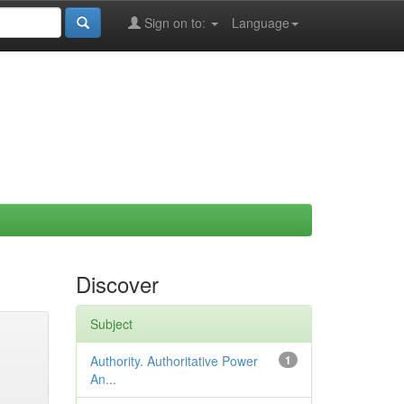
Sign on to:
Language
Discover
Subject
Authority. Authoritative Power
1
An...