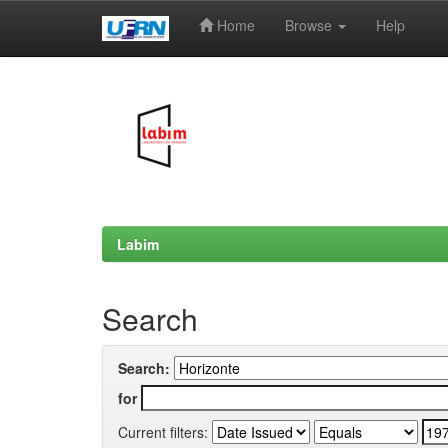
Home
Browse
Help
Skip
navigation
Labim
Search
Search:
for
Current filters: