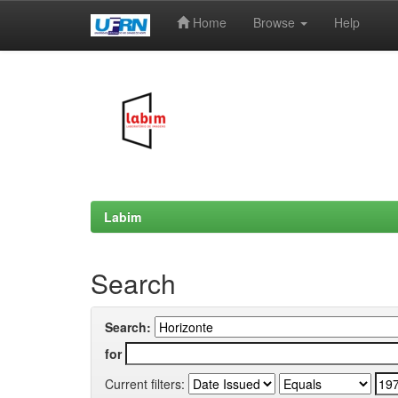
Home
Browse
Help
Skip
navigation
Labim
Search
Search:
for
Current filters: