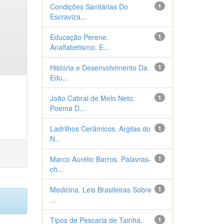
Condições Sanitárias Do
1
Escraviza...
Educação Perene.
1
Analfabetismo. E...
História e Desenvolvimento Da
1
Edu...
João Cabral de Melo Neto.
1
Poema D...
Ladrilhos Cerâmicos. Argilas do
1
N...
Marco Aurélio Barros. Palavras-
1
ch...
Medicina. Leis Brasileiras Sobre
1
...
Tipos de Pescaria de Tainha.
1