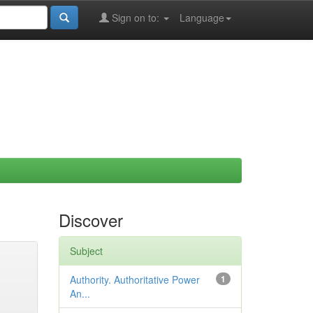
Sign on to:
Language
Discover
Subject
Authority. Authoritative Power
1
An...