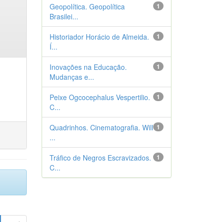
Geopolítica. Geopolítica
1
Brasilei...
Historiador Horácio de Almeida.
1
Í...
Inovações na Educação.
1
Mudanças e...
Peixe Ogcocephalus Vespertilio.
1
C...
Quadrinhos. Cinematografia. Will
1
...
Tráfico de Negros Escravizados.
1
C...