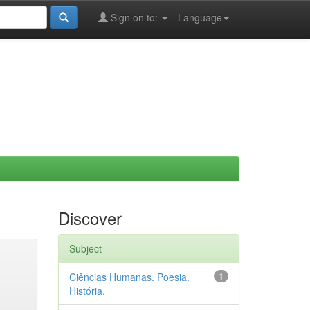
Sign on to:
Language
Discover
Subject
Ciências Humanas. Poesia.
1
História.