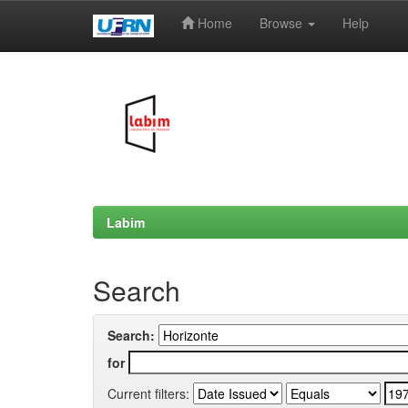
Home
Browse
Help
Skip
navigation
Labim
Search
Search:
for
Current filters: