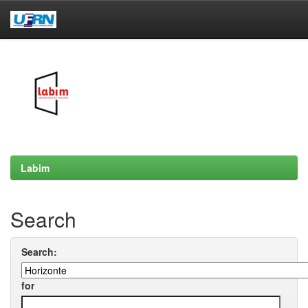
Skip
navigation
Labim
Search
Search:
for