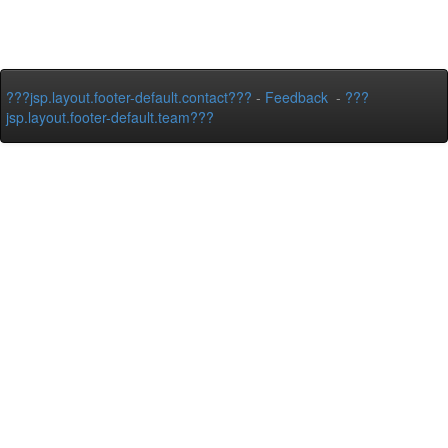
???jsp.layout.footer-default.contact???
-
Feedback
-
???
jsp.layout.footer-default.team???