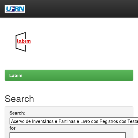
Skip
navigation
Labim
Search
Search:
for