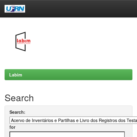
Skip
navigation
Labim
Search
Search:
for