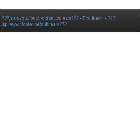
???jsp.layout.footer-default.contact???
-
Feedback
-
???
jsp.layout.footer-default.team???