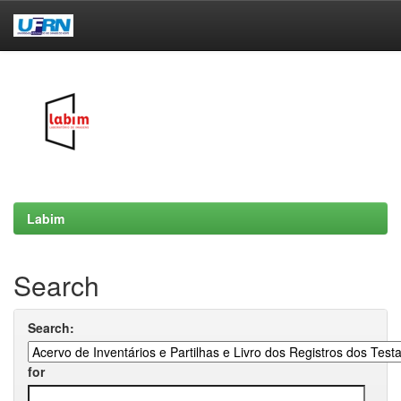
Skip
navigation
Labim
Search
Search:
for