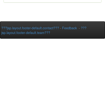
???jsp.layout.footer-default.contact???
-
Feedback
-
???
jsp.layout.footer-default.team???