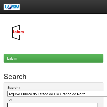
Skip
navigation
Labim
Search
Search:
for