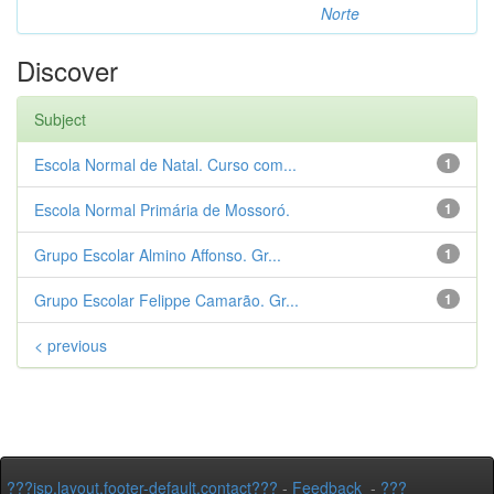
Norte
Discover
Subject
Escola Normal de Natal. Curso com...
1
Escola Normal Primária de Mossoró.
1
Grupo Escolar Almino Affonso. Gr...
1
Grupo Escolar Felippe Camarão. Gr...
1
< previous
???jsp.layout.footer-default.contact???
-
Feedback
-
???