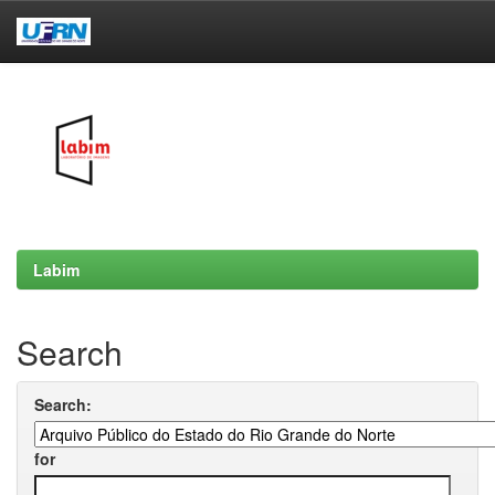
Skip
navigation
Labim
Search
Search:
for