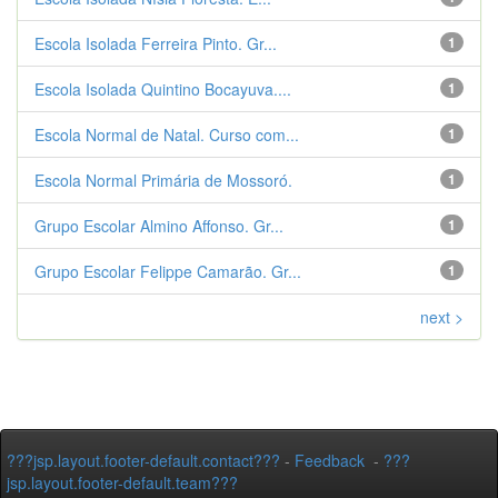
Escola Isolada Ferreira Pinto. Gr...
1
Escola Isolada Quintino Bocayuva....
1
Escola Normal de Natal. Curso com...
1
Escola Normal Primária de Mossoró.
1
Grupo Escolar Almino Affonso. Gr...
1
Grupo Escolar Felippe Camarão. Gr...
1
next >
???jsp.layout.footer-default.contact???
-
Feedback
-
???
jsp.layout.footer-default.team???