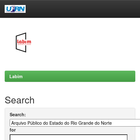
Skip
navigation
Labim
Search
Search:
for