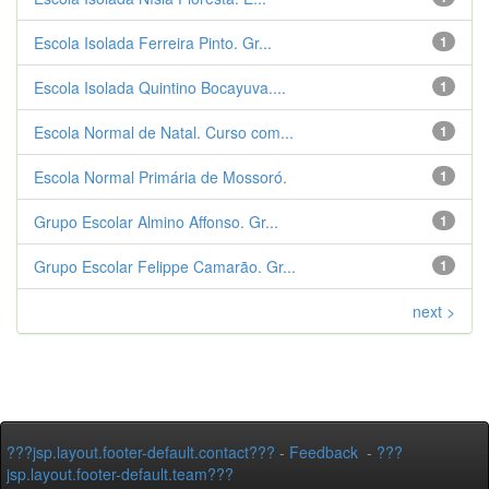
Escola Isolada Ferreira Pinto. Gr...
1
Escola Isolada Quintino Bocayuva....
1
Escola Normal de Natal. Curso com...
1
Escola Normal Primária de Mossoró.
1
Grupo Escolar Almino Affonso. Gr...
1
Grupo Escolar Felippe Camarão. Gr...
1
next >
???jsp.layout.footer-default.contact???
-
Feedback
-
???
jsp.layout.footer-default.team???