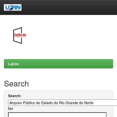
Skip
navigation
Labim
Search
Search:
for