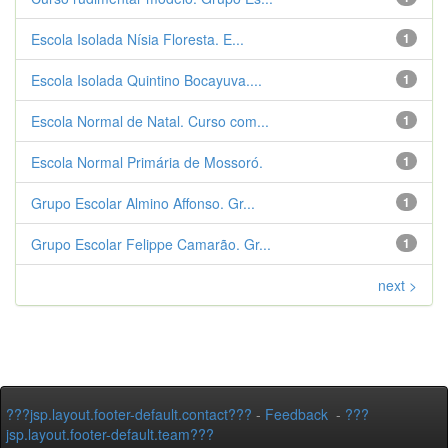
Escola Isolada Nísia Floresta. E...
1
Escola Isolada Quintino Bocayuva....
1
Escola Normal de Natal. Curso com...
1
Escola Normal Primária de Mossoró.
1
Grupo Escolar Almino Affonso. Gr...
1
Grupo Escolar Felippe Camarão. Gr...
1
next >
???jsp.layout.footer-default.contact???
-
Feedback
-
???
jsp.layout.footer-default.team???