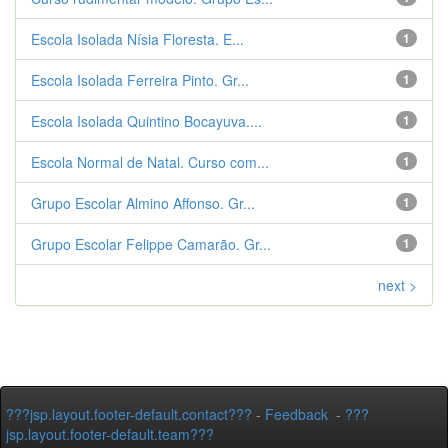
Escola Isolada Nísia Floresta. E...
1
Escola Isolada Ferreira Pinto. Gr...
1
Escola Isolada Quintino Bocayuva....
1
Escola Normal de Natal. Curso com...
1
Grupo Escolar Almino Affonso. Gr...
1
Grupo Escolar Felippe Camarão. Gr...
1
next >
???jsp.layout.footer-default.contact???
-
Feedback
-
???
jsp.layout.footer-default.team???