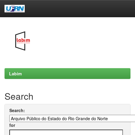
Skip
navigation
Labim
Search
Search:
for