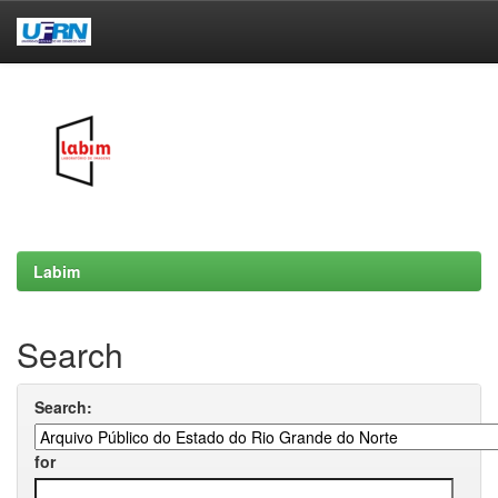
Skip
navigation
Labim
Search
Search:
for