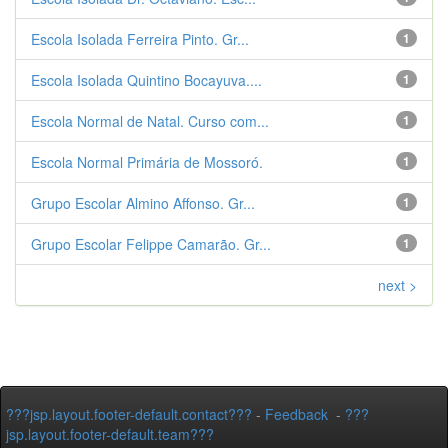
Escola Isolada Ferreira Pinto. Gr...
1
Escola Isolada Quintino Bocayuva....
1
Escola Normal de Natal. Curso com...
1
Escola Normal Primária de Mossoró.
1
Grupo Escolar Almino Affonso. Gr...
1
Grupo Escolar Felippe Camarão. Gr...
1
next >
???jsp.layout.footer-default.contact???
-
Feedback
-
???
jsp.layout.footer-default.team???