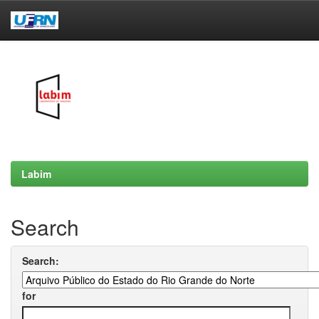
Skip
navigation
Labim
Search
Search:
for