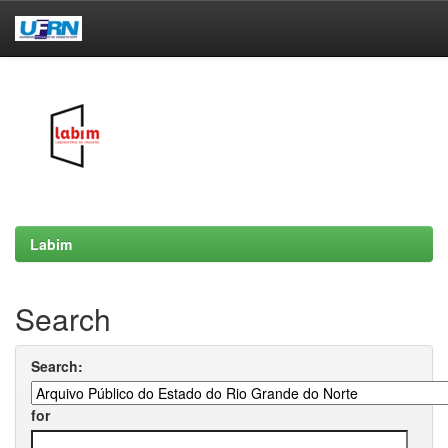
Skip
navigation
Labim
Search
Search:
for