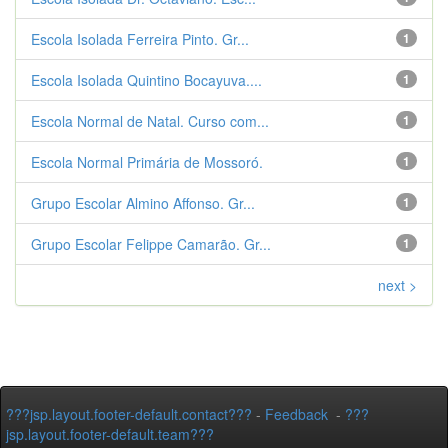
Escola Isolada Ferreira Pinto. Gr...
1
Escola Isolada Quintino Bocayuva....
1
Escola Normal de Natal. Curso com...
1
Escola Normal Primária de Mossoró.
1
Grupo Escolar Almino Affonso. Gr...
1
Grupo Escolar Felippe Camarão. Gr...
1
next >
???jsp.layout.footer-default.contact???
-
Feedback
-
???
jsp.layout.footer-default.team???