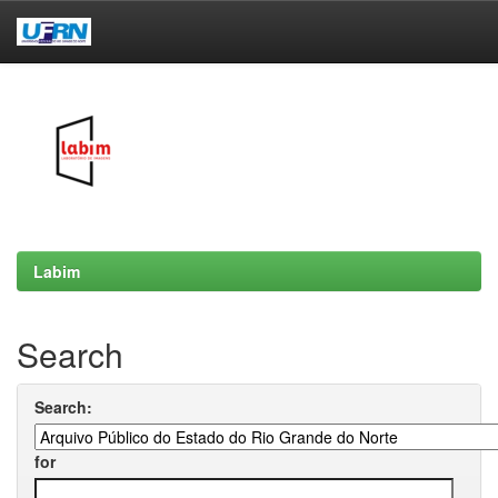
Skip
navigation
Labim
Search
Search:
for