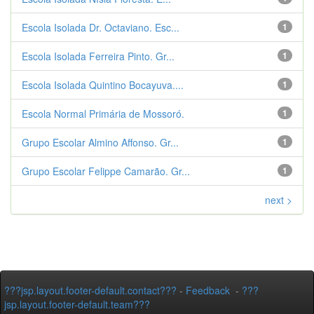
Escola Isolada Dr. Octaviano. Esc...
1
Escola Isolada Ferreira Pinto. Gr...
1
Escola Isolada Quintino Bocayuva....
1
Escola Normal Primária de Mossoró.
1
Grupo Escolar Almino Affonso. Gr...
1
Grupo Escolar Felippe Camarão. Gr...
1
next >
???jsp.layout.footer-default.contact???
-
Feedback
-
???
jsp.layout.footer-default.team???