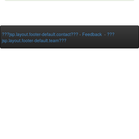
???jsp.layout.footer-default.contact???
-
Feedback
-
???
jsp.layout.footer-default.team???