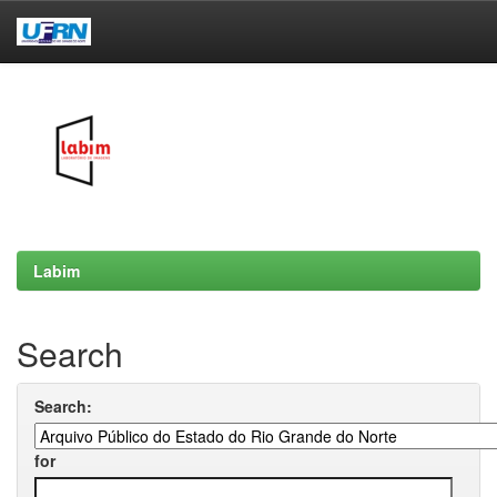
Skip
navigation
Labim
Search
Search:
for