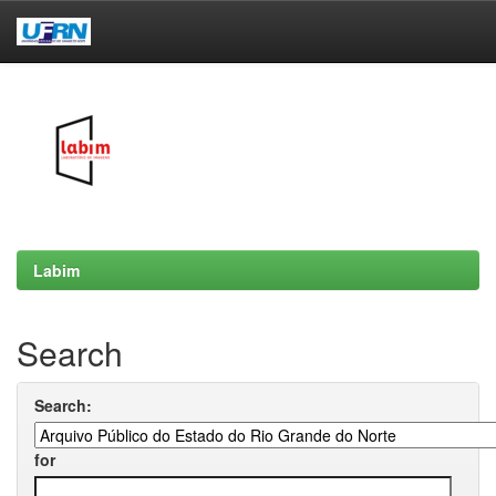
Skip
navigation
Labim
Search
Search:
for