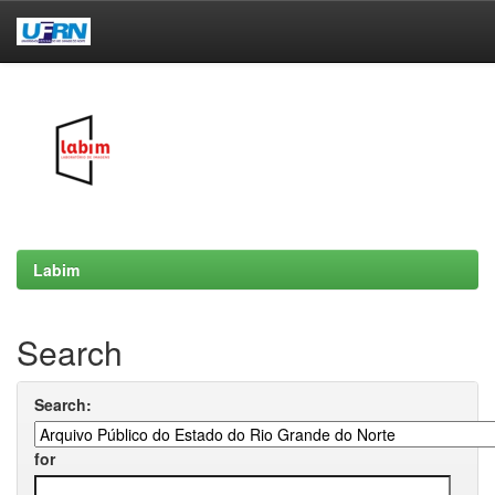
Skip
navigation
Labim
Search
Search:
for