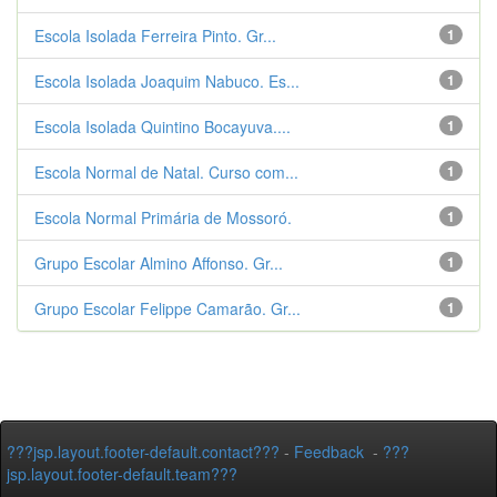
Escola Isolada Ferreira Pinto. Gr...
1
Escola Isolada Joaquim Nabuco. Es...
1
Escola Isolada Quintino Bocayuva....
1
Escola Normal de Natal. Curso com...
1
Escola Normal Primária de Mossoró.
1
Grupo Escolar Almino Affonso. Gr...
1
Grupo Escolar Felippe Camarão. Gr...
1
???jsp.layout.footer-default.contact???
-
Feedback
-
???
jsp.layout.footer-default.team???