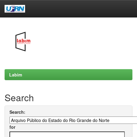
Skip
navigation
Labim
Search
Search:
for