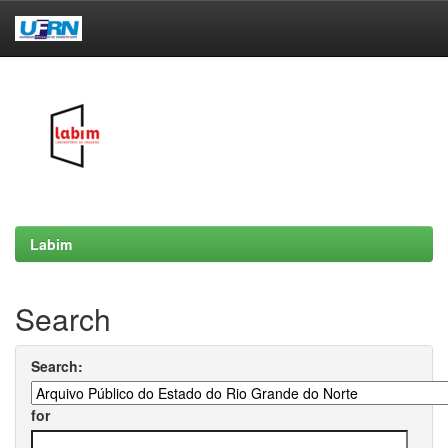
Skip
navigation
Labim
Search
Search:
for