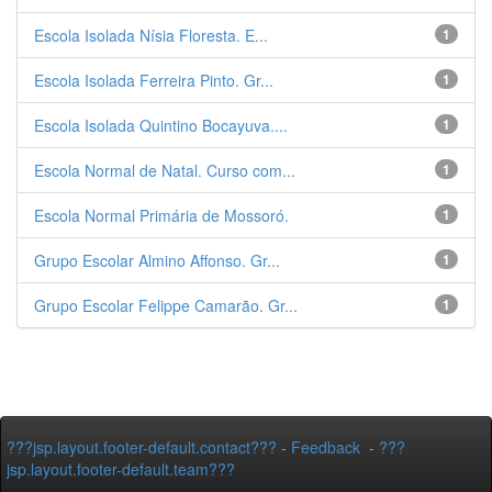
Escola Isolada Nísia Floresta. E...
1
Escola Isolada Ferreira Pinto. Gr...
1
Escola Isolada Quintino Bocayuva....
1
Escola Normal de Natal. Curso com...
1
Escola Normal Primária de Mossoró.
1
Grupo Escolar Almino Affonso. Gr...
1
Grupo Escolar Felippe Camarão. Gr...
1
???jsp.layout.footer-default.contact???
-
Feedback
-
???
jsp.layout.footer-default.team???