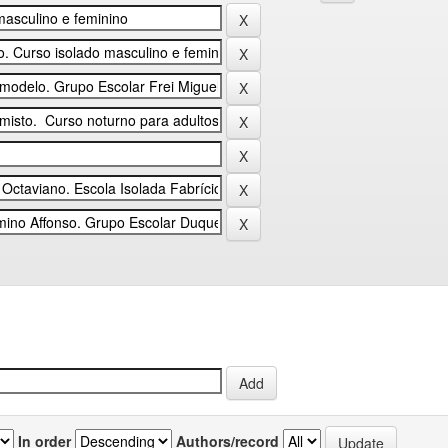
In order
Authors/record