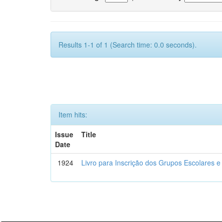
Results 1-1 of 1 (Search time: 0.0 seconds).
Item hits:
Issue
Title
Date
1924
Livro para Inscrição dos Grupos Escolares e