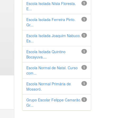
Escola Isolada Nísia Floresta.
1
E...
Escola Isolada Ferreira Pinto.
1
Gr...
Escola Isolada Joaquim Nabuco.
1
Es...
Escola Isolada Quintino
1
Bocayuva....
Escola Normal de Natal. Curso
1
com...
Escola Normal Primária de
1
Mossoró.
Grupo Escolar Felippe Camarão.
1
Gr...