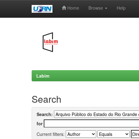
Home
Browse
Help
Skip
navigation
Labim
Search
Search:
for
Current filters: