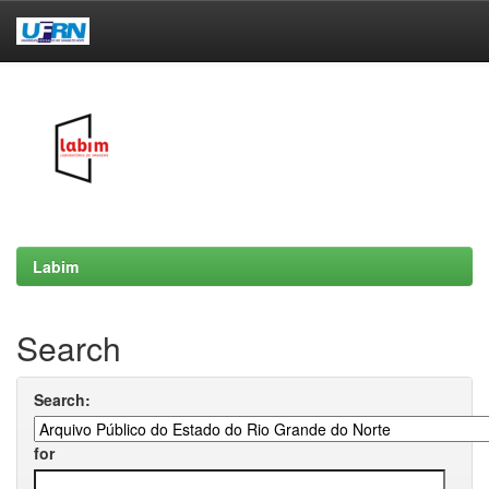
Skip
navigation
Labim
Search
Search:
for