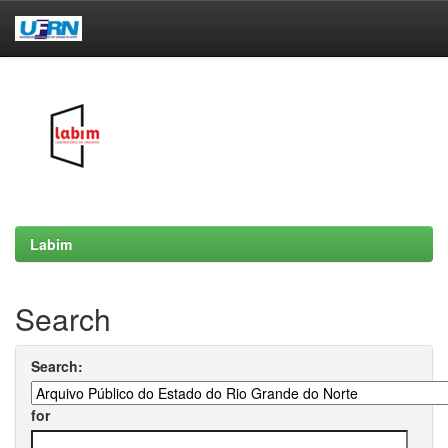
Skip
navigation
Labim
Search
Search:
for