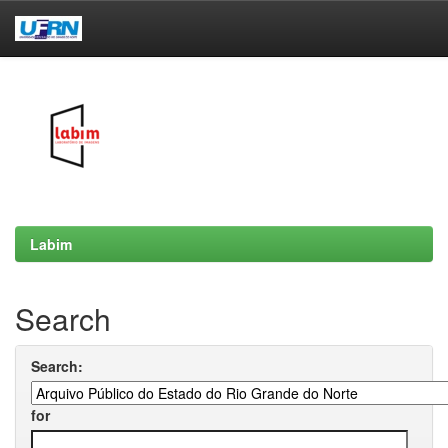
Skip
navigation
Labim
Search
Search:
for