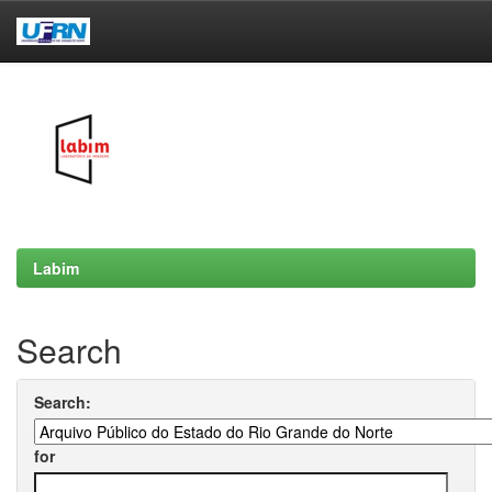
Skip
navigation
Labim
Search
Search:
for