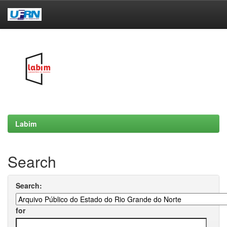
Skip
navigation
Labim
Search
Search:
for