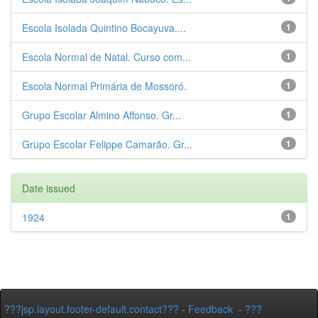
Escola Isolada Quintino Bocayuva....
1
Escola Normal de Natal. Curso com...
1
Escola Normal Primária de Mossoró.
1
Grupo Escolar Almino Affonso. Gr...
1
Grupo Escolar Felippe Camarão. Gr...
1
Date issued
1924
1
???jsp.layout.footer-default.contact???
-
Feedback
-
???