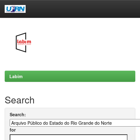
Skip
navigation
Labim
Search
Search:
for