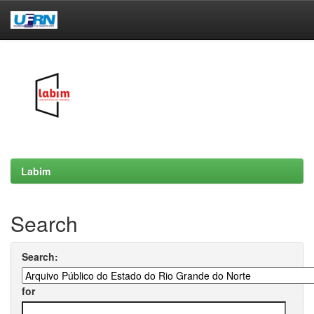
Skip
navigation
Labim
Search
Search:
for