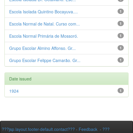
Escola Isolada Quintino Bocayuva....
1
Escola Normal de Natal. Curso com...
1
Escola Normal Primária de Mossoró.
1
Grupo Escolar Almino Affonso. Gr...
1
Grupo Escolar Felippe Camarão. Gr...
1
Date issued
1924
1
???jsp.layout.footer-default.contact???
-
Feedback
-
???